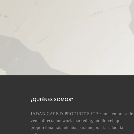
¿QUIÉNES SOMOS?
JADAN CARE & PRODUCT´S JCP es una empresa de
venta directa, network marketing, multinivel, que
proporciona tratamientos para mejorar la salud, la