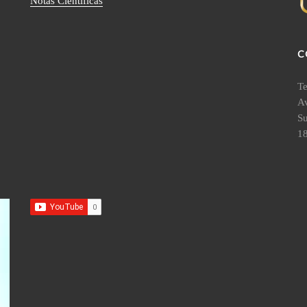
Notas Científicas
C
Te
Av
S
18