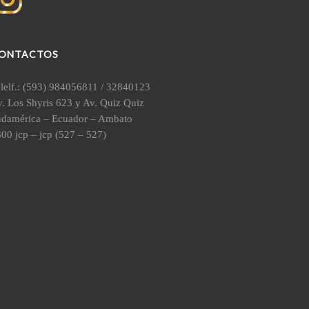
ONTACTOS
lelf.: (593) 984056811 / 32840123
. Los Shyris 623 y Av. Quiz Quiz
udamérica – Ecuador – Ambato
00 jcp – jcp (527 – 527)