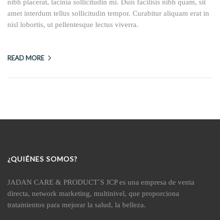
nibh placerat, lacinia sollicitudin mi. Duis facilisis nibh quam, sit
amet interdum tellus sollicitudin tempor. Curabitur aliquam erat in
nisl lobortis, ut pellentesque lectus viverra.
READ MORE
¿QUIÉNES SOMOS?
JADAN CARE & PRODUCT´S JCP es una empresa de venta
directa, network marketing, multinivel, que proporciona
tratamientos para mejorar la salud, la belleza.