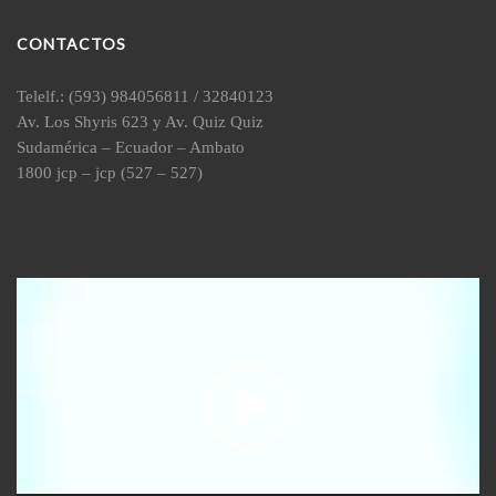
CONTACTOS
Telelf.: (593) 984056811 / 32840123
Av. Los Shyris 623 y Av. Quiz Quiz
Sudamérica – Ecuador – Ambato
1800 jcp – jcp (527 – 527)
Reproductor
de
vídeo