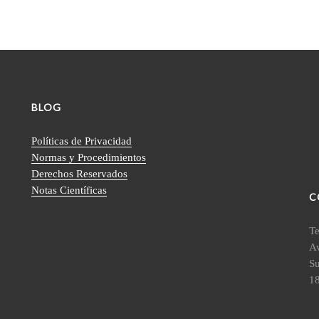
BLOG
Políticas de Privacidad
Normas y Procedimientos
Derechos Reservados
Notas Científicas
C
Te
Av
S
18