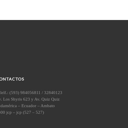
ONTACTOS
lelf.: (593) 984056811 / 32840123
. Los Shyris 623 y Av. Quiz Quiz
udamérica – Ecuador – Ambato
00 jcp – jcp (527 – 527)