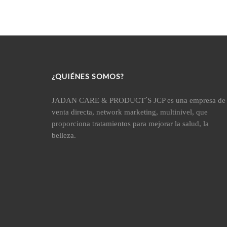
¿QUIÉNES SOMOS?
JADAN CARE & PRODUCT´S JCP es una empresa de
venta directa, network marketing, multinivel, que
proporciona tratamientos para mejorar la salud, la
belleza.