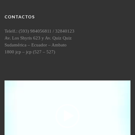
CONTACTOS
Telelf.: (593) 984056811 / 32840123
Av. Los Shyris 623 y Av. Quiz Quiz
Sudamérica – Ecuador – Ambato
1800 jcp – jcp (527 – 527)
Reproductor
de
vídeo