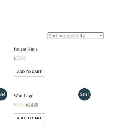
Patient Ninja
£
35.00
ADD TO CART
le!
Sale!
Woo Logo
£
20.00
£
18.00
ADD TO CART