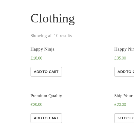
Clothing
Showing all 10 results
Happy Ninja
Happy Nin
£
18.00
£
35.00
ADD TO CART
ADD TO 
Premium Quality
Ship Your 
£
20.00
£
20.00
ADD TO CART
SELECT 