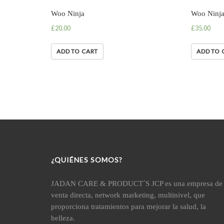
Woo Ninja
Woo Ninj
£
20.00
£
35.00
ADD TO CART
ADD TO 
¿QUIÉNES SOMOS?
JADAN CARE & PRODUCT´S JCP es una empresa de
venta directa, network marketing, multinivel, que
proporciona tratamientos para mejorar la salud, la
belleza.