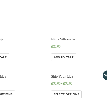
ja
Ninja Silhouette
£
20.00
CART
ADD TO CART
Sa
Idea
Ship Your Idea
£
30.00
–
£
35.00
OPTIONS
SELECT OPTIONS