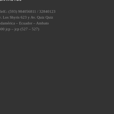
lelf.: (593) 984056811 / 32840123
. Los Shyris 623 y Av. Quiz Quiz
udamérica – Ecuador – Ambato
00 jcp – jcp (527 – 527)