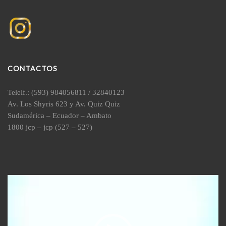
CONTACTOS
Telelf.: (593) 984056811 / 32840123
Av. Los Shyris 623 y Av. Quiz Quiz
Sudamérica – Ecuador – Ambato
1800 jcp – jcp (527 – 527)
Reproductor
de
vídeo