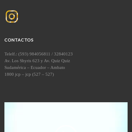
CONTACTOS
Telelf.: (593) 984056811 / 32840123
Av. Los Shyris 623 y Av. Quiz Quiz
Sudamérica – Ecuador – Ambato
1800 jcp – jcp (527 – 527)
Reproductor
de
vídeo