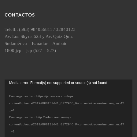
CONTACTOS
Telelf.: (593) 984056811 / 32840123
Av. Los Shyris 623 y Av. Quiz Quiz
Sudamérica – Ecuador – Ambato
1800 jcp – jcp (527 – 527)
Reproductor
Media error: Format(s) not supported or source(s) not found
de
vídeo
Descargar archivo: https://jadancare.com/wp-
content/uploads/2019/08/8131441_8172940_P-convert-video-online.com_.mp4?
_=1
Descargar archivo: http://jadancare.com/wp-
content/uploads/2019/08/8131441_8172940_P-convert-video-online.com_.mp4?
_=1