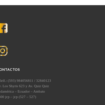
ONTACTOS
lelf.: (593) 984056811 / 32840123
. Los Shyris 623 y Av. Quiz Quiz
udamérica – Ecuador – Ambato
00 jcp – jcp (527 – 527)