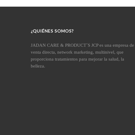
¿QUIÉNES SOMOS?
JADAN CARE & PRODUCT´S JCP es una empresa de
venta directa, network marketing, multinivel, que
proporciona tratamientos para mejorar la salud, la
belleza.