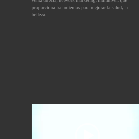
venta directa, network marketing, multinivel, que
proporciona tratamientos para mejorar la salud, la
belleza.
Reproductor
de
vídeo