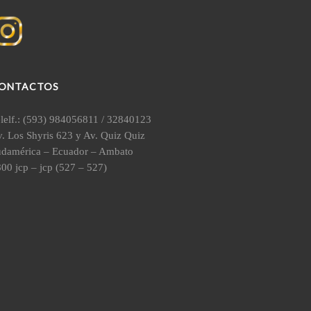
ONTACTOS
lelf.: (593) 984056811 / 32840123
. Los Shyris 623 y Av. Quiz Quiz
udamérica – Ecuador – Ambato
00 jcp – jcp (527 – 527)