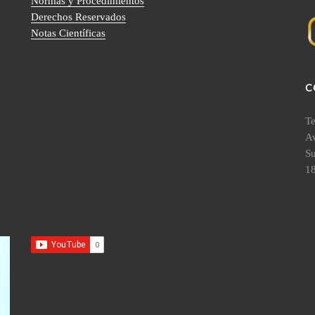
Normas y Procedimientos
Derechos Reservados
Notas Científicas
C
Te
Av
S
18