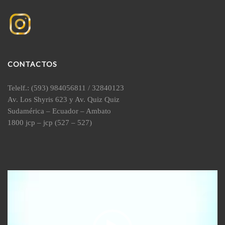
CONTACTOS
Telelf.: (593) 984056811 / 32840123
Av. Los Shyris 623 y Av. Quiz Quiz
Sudamérica – Ecuador – Ambato
1800 jcp – jcp (527 – 527)
Reproductor
de
vídeo