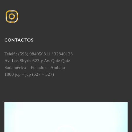
CONTACTOS
Telelf.: (593) 984056811 / 32840123
Av. Los Shyris 623 y Av. Quiz Quiz
Sudamérica – Ecuador – Ambato
1800 jcp – jcp (527 – 527)
Reproductor
de
vídeo