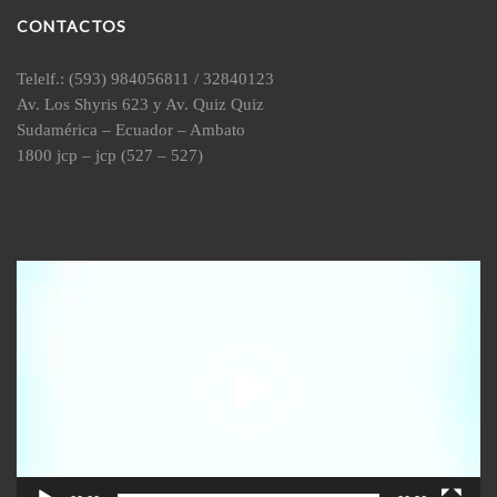
CONTACTOS
Telelf.: (593) 984056811 / 32840123
Av. Los Shyris 623 y Av. Quiz Quiz
Sudamérica – Ecuador – Ambato
1800 jcp – jcp (527 – 527)
Reproductor
de
vídeo