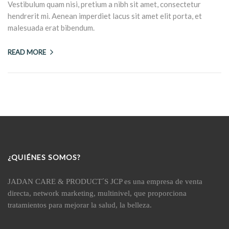
Vestibulum quam nisi, pretium a nibh sit amet, consectetur
hendrerit mi. Aenean imperdiet lacus sit amet elit porta, et
malesuada erat bibendum.
READ MORE
¿QUIÉNES SOMOS?
JADAN CARE & PRODUCT´S JCP es una empresa de venta
directa, network marketing, multinivel, que proporciona
tratamientos para mejorar la salud, la belleza.