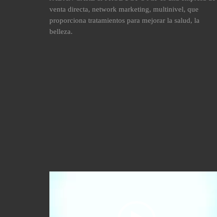
venta directa, network marketing, multinivel, que
proporciona tratamientos para mejorar la salud, la
belleza.
Reproductor
de
vídeo