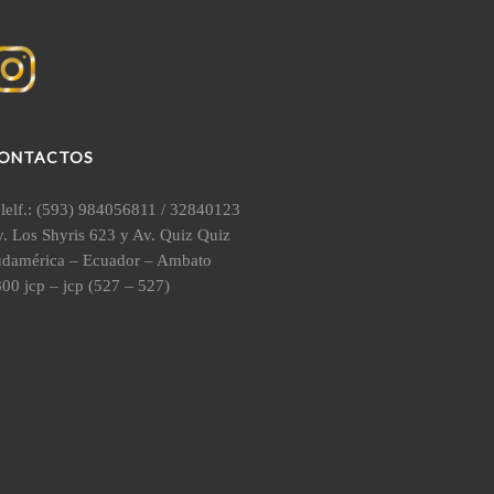
ONTACTOS
lelf.: (593) 984056811 / 32840123
. Los Shyris 623 y Av. Quiz Quiz
udamérica – Ecuador – Ambato
00 jcp – jcp (527 – 527)