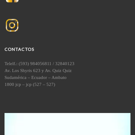
CONTACTOS
Telelf.: (593) 984056811 / 32840123
Av. Los Shyris 623 y Av. Quiz Quiz
Sudamérica – Ecuador – Ambato
1800 jcp – jcp (527 – 527)
Reproductor
de
vídeo